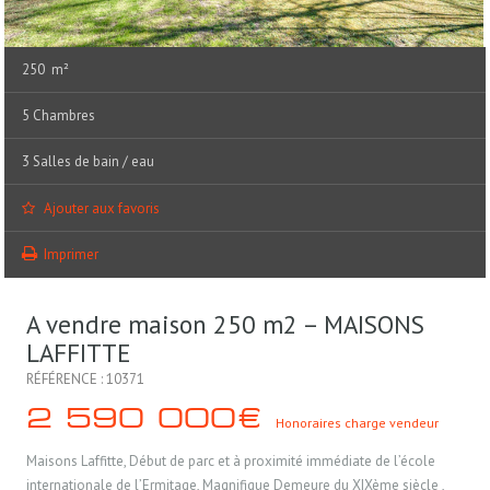
250 m²
5 Chambres
3 Salles de bain / eau
Ajouter aux favoris
Imprimer
A vendre maison 250 m2 – MAISONS
LAFFITTE
RÉFÉRENCE : 10371
2 590 000€
Honoraires charge vendeur
Maisons Laffitte, Début de parc et à proximité immédiate de l’école
internationale de l’Ermitage, Magnifique Demeure du XIXème siècle ,