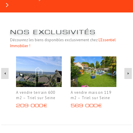
NOS EXCLUSIVITÉS
Découvrez les biens disponibles exclusivement chez
L’Essentiel
Immobilier !
A vendre terrain 600
A vendre maison 119
A v
m2 – Triel sur Seine
m2 – Triel sur Seine
m2 
LAF
209 000€
569 000€
1 