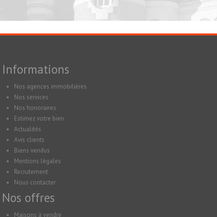
Informations
Nos agences immobilières
Nos services
Nos honoraires
Estimez votre bien
Actualités
Avis clients
Biens vendus
Mentions légales
Recrutement
Nous contacter
Nos offres
Maisons à vendre